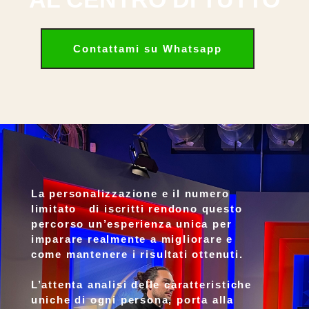
Contattami su Whatsapp
La
personalizzazione
e il numero
limitato
di iscritti rendono questo
percorso un’esperienza unica per
imparare
realmente a migliorare e
come
mantenere
i
risultati ottenuti.
L’attenta analisi delle caratteristiche
uniche di ogni persona, porta alla