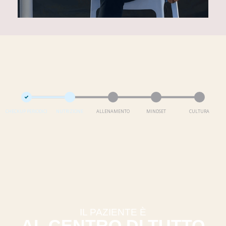
CHECKUP PERIODICI
NUTRIZIONE
ALLENAMENTO
MINDSET
CULTURA
IL PAZIENTE È
AL CENTRO DI TUTTO