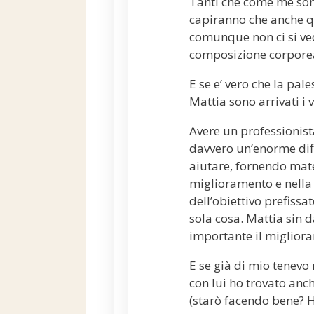
Tanti che come me son
capiranno che anche q
comunque non ci si ve
composizione corpore
E se e’ vero che la pal
Mattia sono arrivati i
Avere un professionist
davvero un’enorme diff
aiutare, fornendo mate
miglioramento e nella s
dell’obiettivo prefissat
sola cosa. Mattia sin 
importante il migliora
E se già di mio tenevo 
con lui ho trovato anc
(starò facendo bene? H