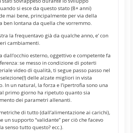
 stati sovrappeso durante lo sviluppo
uando si esce da questo stato (8+ anni)
de mai bene, principalmente per via della
a ben lontana da quella che vorremmo.
estra la frequentavo già da qualche anno, e’ con
 veri cambiamenti.
a dall’occhio esterno, oggettivo e competente fa
erenza: se messo in condizione di poterti
riale video di qualità, ti segue passo passo nel
elezione(!) delle alzate migliori in vista
o. In un natural, la forza e l’ipertrofia sono una
dal primo giorno ha ripetuto quanto sia
mento dei parametri allenanti.
metriche di tutto (dall’alimentazione ai carichi),
he un supporto “validante” per ciò che facevo
a senso tutto questo? ecc.).